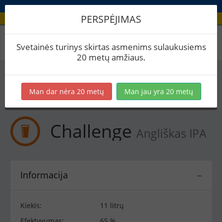
PERSPĖJIMAS
Receptas / Challenge
Svetainės turinys skirtas asmenims sulaukusiems
20 metų amžiaus.
Į skaičiuoklę
Eksportuoti į PDF
Spausdinti etiketes
Man dar nėra 20 metų
Man jau yra 20 metų
Virimai (1)
BeerXML
Challenge
Angliškas IPA
Informacija
−
Kiekis:
11 litrų
Efektyvumas:
65 %