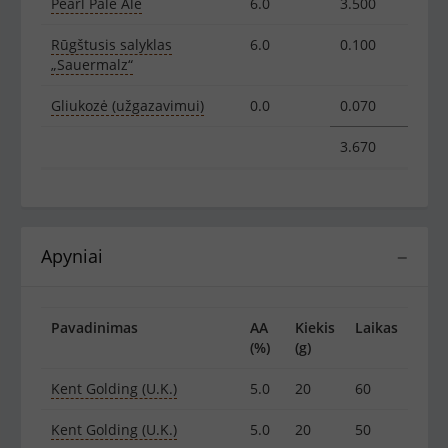
Pearl Pale Ale
6.0
3.500
Rūgštusis salyklas
6.0
0.100
„Sauermalz“
Gliukozė (užgazavimui)
0.0
0.070
3.670
Apyniai
−
Pavadinimas
AA
Kiekis
Laikas
(%)
(g)
Kent Golding (U.K.)
5.0
20
60
Kent Golding (U.K.)
5.0
20
50