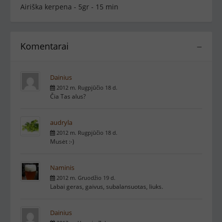
Airiška kerpena - 5gr - 15 min
Komentarai
−
Dainius
2012 m. Rugpjūčio 18 d.
Čia Tas alus?
audryla
2012 m. Rugpjūčio 18 d.
Musėt :-)
Naminis
2012 m. Gruodžio 19 d.
Labai geras, gaivus, subalansuotas, liuks.
Dainius