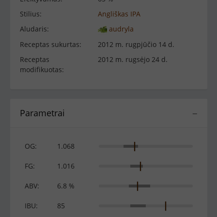
Stilius:
Angliškas IPA
Aludaris:
audryla
Receptas sukurtas:
2012 m. rugpjūčio 14 d.
Receptas
2012 m. rugsėjo 24 d.
modifikuotas:
Parametrai
−
OG:
1.068
FG:
1.016
ABV:
6.8 %
IBU:
85