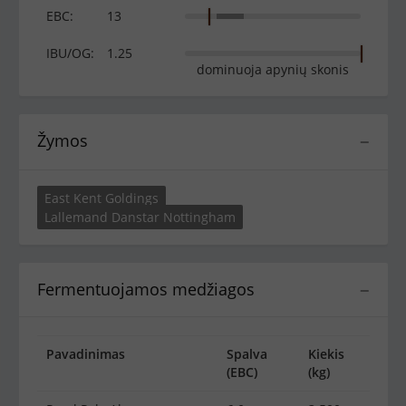
EBC:
13
IBU/OG:
1.25
dominuoja apynių skonis
Žymos
−
East Kent Goldings
Lallemand Danstar Nottingham
Fermentuojamos medžiagos
−
Pavadinimas
Spalva
Kiekis
(EBC)
(kg)