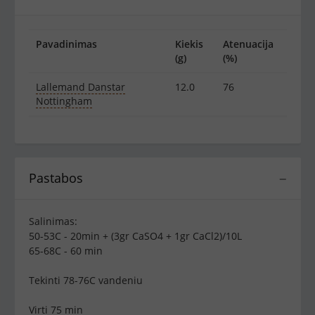
Pavadinimas
Kiekis
Atenuacija
(g)
(%)
Lallemand Danstar
12.0
76
Nottingham
Pastabos
−
Salinimas:
50-53C - 20min + (3gr CaSO4 + 1gr CaCl2)/10L
65-68C - 60 min
Tekinti 78-76C vandeniu
Virti 75 min