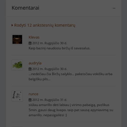
Komentarai
−
Rodyti 12 ankstesnių komentarų
Klevas
2012 m. Rugpjūčio 30 d.
Kaip bazinį naudosiu biržų iš savasalus.
audryla
2012 m. Rugpjūčio 30 d.
...nedėčiau čia Biržų salyklo... pakeisčiau vokišku arba
belgišku pils...
runce
2012 m. Rugpjūčio 31 d.
siūlau amarillo dėti labiau į virimo pabaigą, pvzlikus
5min. gausi daug kvapo. taip pat sausą apyniavimą su
amarillo. nepasigailėsi :)