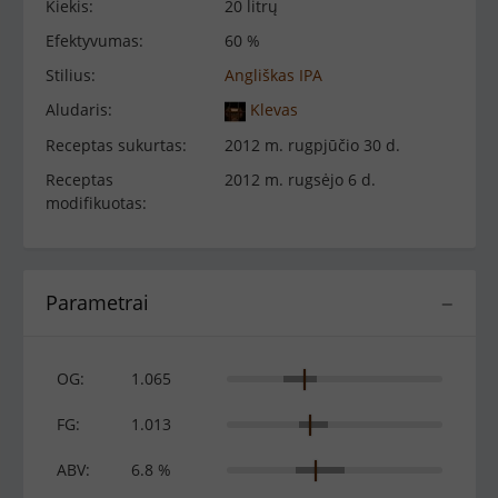
Kiekis:
20 litrų
Efektyvumas:
60 %
Stilius:
Angliškas IPA
Aludaris:
Klevas
Receptas sukurtas:
2012 m. rugpjūčio 30 d.
Receptas
2012 m. rugsėjo 6 d.
modifikuotas:
Parametrai
−
OG:
1.065
FG:
1.013
ABV:
6.8 %