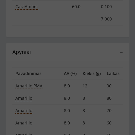
CaraAmber
60.0
0.100
7.000
Apyniai
−
Pavadinimas
AA (%)
Kiekis (g)
Laikas
Amarillo PMA
8.0
12
90
Amarillo
8.0
8
80
Amarillo
8.0
8
70
Amarillo
8.0
8
60