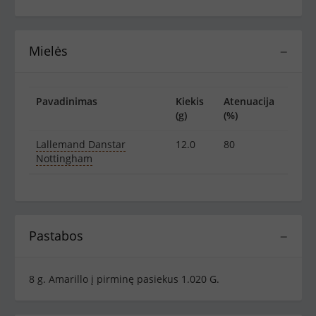
Mielės
−
Pavadinimas
Kiekis
Atenuacija
(g)
(%)
Lallemand Danstar
12.0
80
Nottingham
Pastabos
−
8 g. Amarillo į pirminę pasiekus 1.020 G.