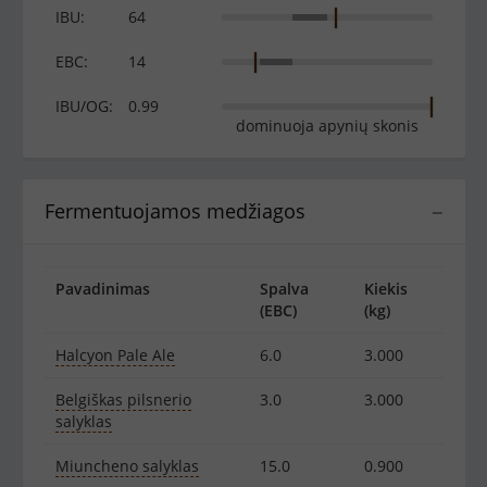
IBU:
64
EBC:
14
IBU/OG:
0.99
dominuoja apynių skonis
Fermentuojamos medžiagos
−
Pavadinimas
Spalva
Kiekis
(EBC)
(kg)
Halcyon Pale Ale
6.0
3.000
Belgiškas pilsnerio
3.0
3.000
salyklas
Miuncheno salyklas
15.0
0.900