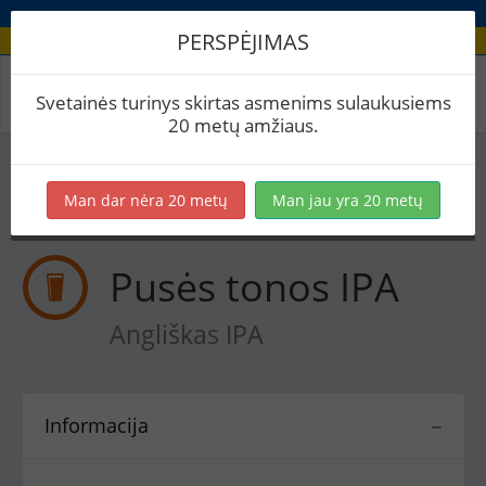
PERSPĖJIMAS
Receptas / Pusės tonos IPA
Svetainės turinys skirtas asmenims sulaukusiems
20 metų amžiaus.
Į skaičiuoklę
Eksportuoti į PDF
Spausdinti etiketes
Man dar nėra 20 metų
Man jau yra 20 metų
Virimai (1)
BeerXML
Pusės tonos IPA
Angliškas IPA
Informacija
−