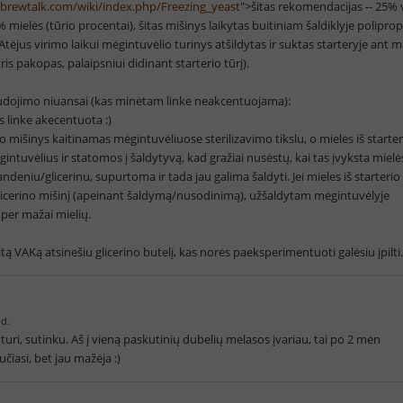
rewtalk.com/wiki/index.php/Freezing_yeast
">šitas rekomendacijas -- 25%
% mielės (tūrio procentai), šitas mišinys laikytas buitiniam šaldiklyje polipro
tėjus virimo laikui mėgintuvėlio turinys atšildytas ir suktas starteryje ant m
tris pakopas, palaipsniui didinant starterio tūrį).
udojimo niuansai (kas minėtam linke neakcentuojama):
tas linke akecentuota :)
o mišinys kaitinamas mėgintuvėliuose sterilizavimo tikslu, o mielės iš starter
gintuvėlius ir statomos į šaldytyvą, kad gražiai nusėstų, kai tas įvyksta mielė
eniu/glicerinu, supurtoma ir tada jau galima šaldyti. Jei mieles iš starterio p
licerino mišinį (apeinant šaldymą/nusodinimą), užšaldytam mėgintuvėlyje
 per mažai mielių.
kitą VAKą atsinešiu glicerino butelį, kas norės paeksperimentuoti galėsiu įpilti.
 d.
uri, sutinku. Aš į vieną paskutinių dubelių melasos įvariau, tai po 2 mėn
čiasi, bet jau mažėja :)