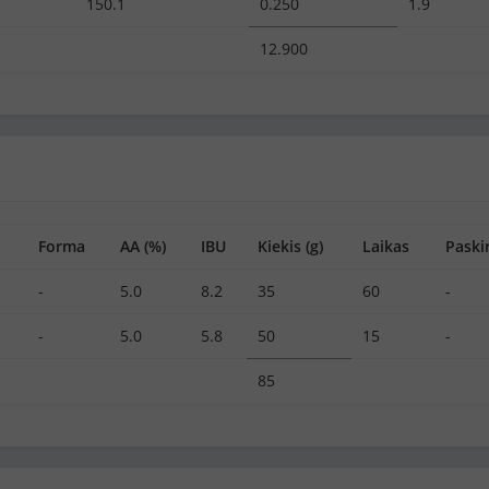
150.1
0.250
1.9
12.900
Forma
AA (%)
IBU
Kiekis (g)
Laikas
Paskir
-
5.0
8.2
35
60
-
-
5.0
5.8
50
15
-
85