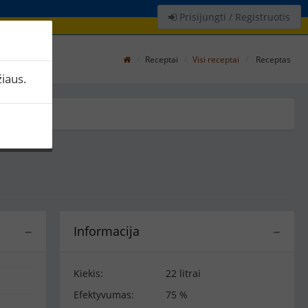
Prisijungti / Registruotis
Receptai
Visi receptai
Receptas
iaus.
Informacija
−
−
Kiekis:
22 litrai
Efektyvumas:
75 %