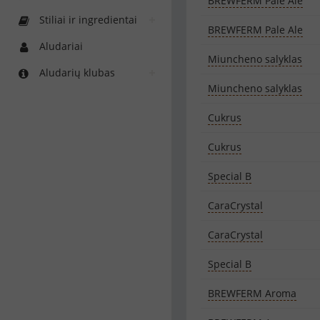
BREWFERM Pale Ale
Stiliai ir ingredientai
BREWFERM Pale Ale
Aludariai
Miuncheno salyklas
Aludarių klubas
Miuncheno salyklas
Cukrus
Cukrus
Special B
CaraCrystal
CaraCrystal
Special B
BREWFERM Aroma