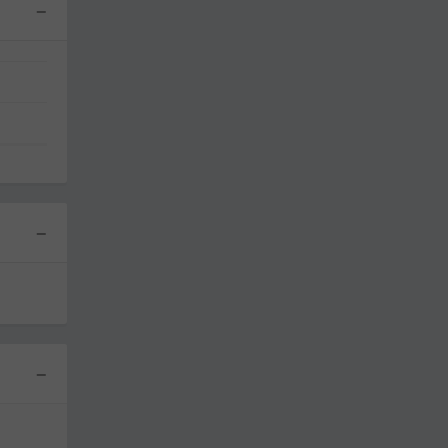
−
−
−