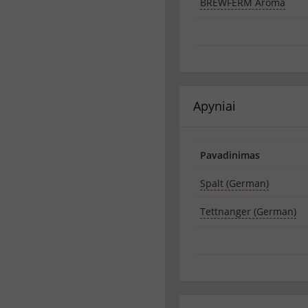
BREWFERM Aroma
Apyniai
Pavadinimas
Spalt (German)
Tettnanger (German)