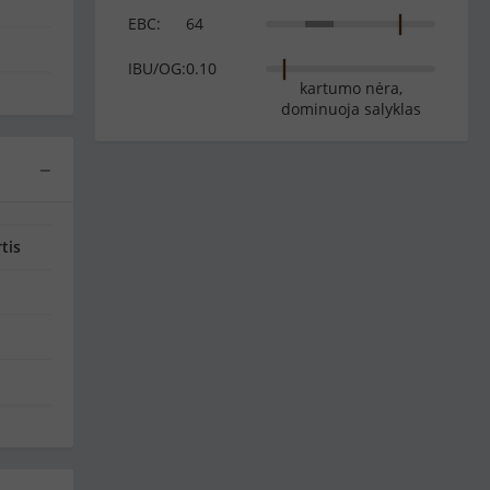
EBC:
64
IBU/OG:
0.10
kartumo nėra,
dominuoja salyklas
−
tis