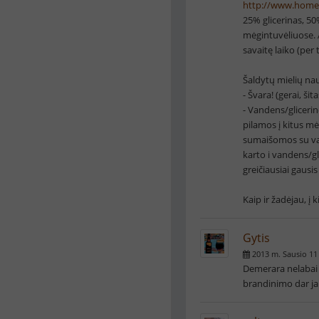
http://www.homeb
25% glicerinas, 50
mėgintuvėliuose. A
savaitę laiko (per 
Šaldytų mielių na
- Švara! (gerai, ši
- Vandens/glicerin
pilamos į kitus mė
sumaišomos su vand
karto i vandens/g
greičiausiai gausis
Kaip ir žadėjau, į 
Gytis
2013 m. Sausio 11
Demerara nelabai t
brandinimo dar jau