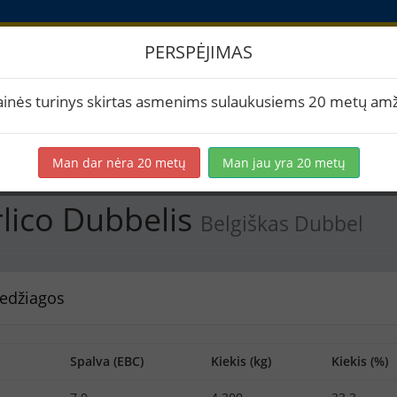
PERSPĖJIMAS
PB Štirlico Dubbelis
ainės turinys skirtas asmenims sulaukusiems 20 metų amž
rtuoti į PDF
Spausdinti etiketes
Virimai (2)
BeerXML
Man dar nėra 20 metų
Man jau yra 20 metų
rlico Dubbelis
Belgiškas Dubbel
edžiagos
Spalva (EBC)
Kiekis (kg)
Kiekis (%)