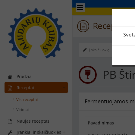
Receptas / 
Svet
Į skaičiuoklę
Ekspo
PB Šti
Pradžia
Receptai
Visi receptai
Fermentuojamos m
Virimai
Naujas receptas
Pavadinimas
Įrankiai ir skaičiuoklės