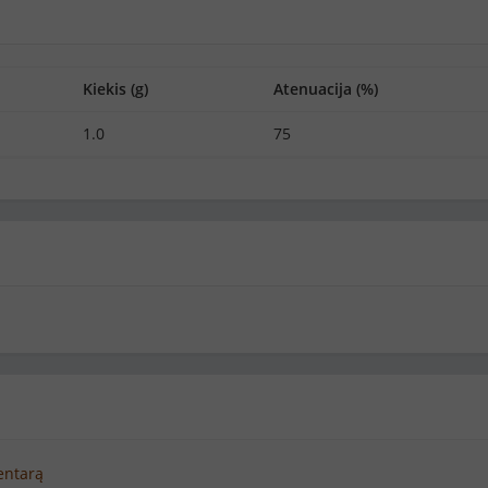
Kiekis (g)
Atenuacija (%)
1.0
75
entarą