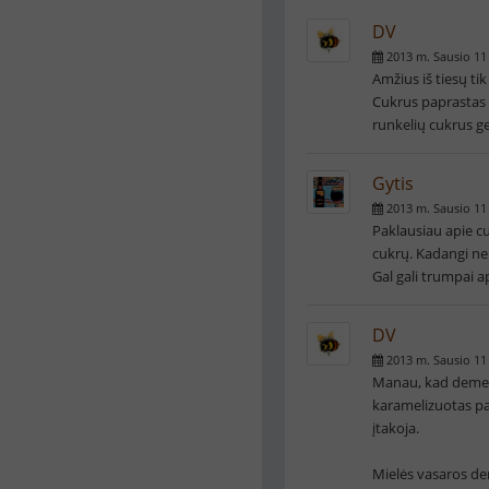
DV
2013 m. Sausio 11
Amžius iš tiesų ti
Cukrus paprastas 
runkelių cukrus ge
Gytis
2013 m. Sausio 11
Paklausiau apie cu
cukrų. Kadangi nep
Gal gali trumpai ap
DV
2013 m. Sausio 11
Manau, kad demerar
karamelizuotas pap
įtakoja.
Mielės vasaros der