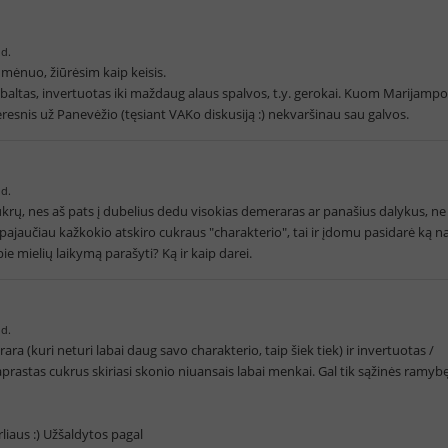
 d.
k mėnuo, žiūrėsim kaip keisis.
baltas, invertuotas iki maždaug alaus spalvos, t.y. gerokai. Kuom Marijampo
resnis už Panevėžio (tęsiant VAKo diskusiją :) nekvaršinau sau galvos.
 d.
krų, nes aš pats į dubelius dedu visokias demeraras ar panašius dalykus, ne
ajaučiau kažkokio atskiro cukraus "charakterio", tai ir įdomu pasidarė ką n
ie mielių laikymą parašyti? Ką ir kaip darei.
 d.
a (kuri neturi labai daug savo charakterio, taip šiek tiek) ir invertuotas /
rastas cukrus skiriasi skonio niuansais labai menkai. Gal tik sąžinės ramyb
liaus :) Užšaldytos pagal