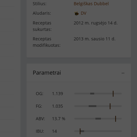
Stilius:
Belgiškas Dubbel
Aludaris:
DV
Receptas
2012 m. rugsėjo 14 d.
sukurtas:
Receptas
2013 m. sausio 11 d.
modifikuotas:
Parametrai
−
OG:
1.139
FG:
1.035
ABV:
13.7 %
IBU:
14