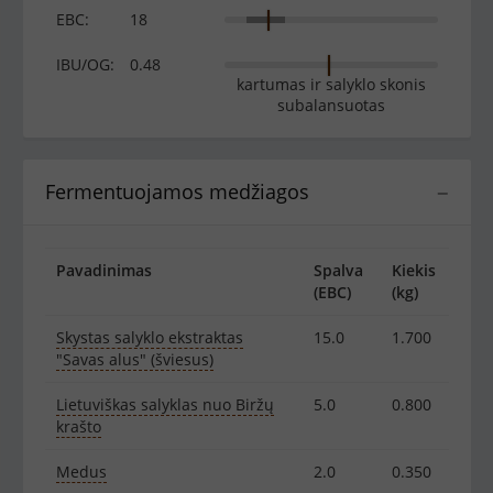
EBC:
18
IBU/OG:
0.48
kartumas ir salyklo skonis
subalansuotas
Fermentuojamos medžiagos
−
Pavadinimas
Spalva
Kiekis
(EBC)
(kg)
Skystas salyklo ekstraktas
15.0
1.700
"Savas alus" (šviesus)
Lietuviškas salyklas nuo Biržų
5.0
0.800
krašto
Medus
2.0
0.350