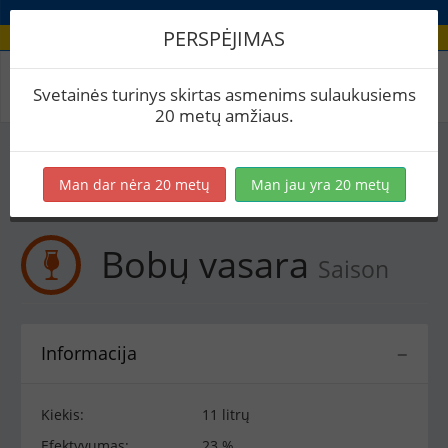
PERSPĖJIMAS
Receptas / Bobų vasara
Svetainės turinys skirtas asmenims sulaukusiems
20 metų amžiaus.
Į skaičiuoklę
Eksportuoti į PDF
Spausdinti etiketes
Man dar nėra 20 metų
Man jau yra 20 metų
Virimai (1)
BeerXML
Bobų vasara
Saison
Informacija
−
Kiekis:
11 litrų
Efektyvumas:
23 %