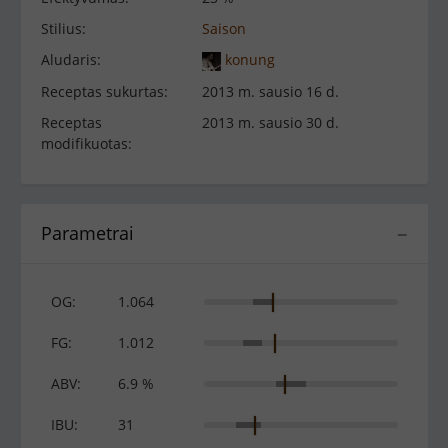
Stilius:
Saison
Aludaris:
konung
Receptas sukurtas:
2013 m. sausio 16 d.
Receptas
2013 m. sausio 30 d.
modifikuotas:
Parametrai
−
OG:
1.064
FG:
1.012
ABV:
6.9 %
IBU:
31