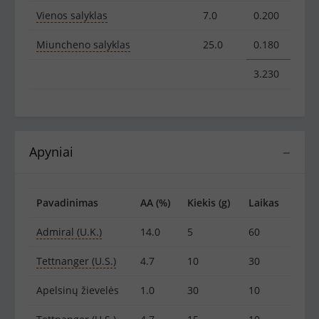
Vienos salyklas
7.0
0.200
Miuncheno salyklas
25.0
0.180
3.230
Apyniai
−
Pavadinimas
AA (%)
Kiekis (g)
Laikas
Admiral (U.K.)
14.0
5
60
Tettnanger (U.S.)
4.7
10
30
Apelsinų žievelės
1.0
30
10