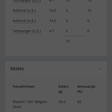
Tettnanger (U.S.)
4.7
15
10
Admiral (U.K.)
14.0
5
10
Admiral (U.K.)
14.0
5
0
Tettnanger (U.S.)
4.7
5
0
75
Mielės
−
Pavadinimas
Kiekis
Atenuacija
(g)
(%)
Wyeast 1581 Belgian
30.0
82
Stout