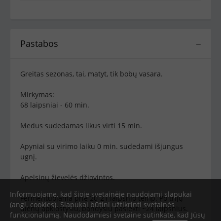
Pastabos
−
Greitas sezonas, tai, matyt, tik bobų vasara.
Mirkymas:
68 laipsniai - 60 min.
Medus sudedamas likus virti 15 min.
Apyniai su virimo laiku 0 min. sudedami išjungus
ugnį.
Apelsinų žievelės džiovintos.
Informuojame, kad šioje svetainėje naudojami slapukai
Fermentuojama prie 20-21 laipsnio temp. Po trijų
(angl. cookies). Slapukai būtini užtikrinti svetainės
dienų apklostysiu, bandysiu pasiekti ~24 laipsnius.
funkcionalumą. Naudodamiesi svetaine sutinkate, kad Jūsų