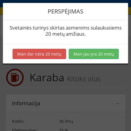
PERSPĖJIMAS
Receptas / Karaba
Svetainės turinys skirtas asmenims sulaukusiems
20 metų amžiaus.
Į skaičiuoklę
Eksportuoti į PDF
Spausdinti etiketes
Man dar nėra 20 metų
Man jau yra 20 metų
Virimai (1)
BeerXML
Karaba
Kitoks alus
Informacija
−
Kiekis:
30 litrų
Efektyvumas:
75 %