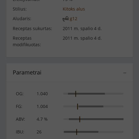
Stilius:
Kitoks alus
Aludaris:
g12
Receptas sukurtas:
2011 m. spalio 4 d.
Receptas
2011 m. spalio 4 d.
modifikuotas:
Parametrai
−
OG:
1.040
FG:
1.004
ABV:
4.7 %
IBU:
26