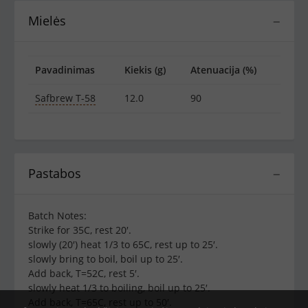
Mielės
−
Pavadinimas
Kiekis (g)
Atenuacija (%)
Safbrew T-58
12.0
90
Pastabos
−
Batch Notes:
Strike for 35C, rest 20′.
slowly (20′) heat 1/3 to 65C, rest up to 25′.
slowly bring to boil, boil up to 25′.
Add back, T=52C, rest 5′.
slowly heat 1/3 to boiling, boil up to 25′.
Add back, T=65C, rest up to 50′.