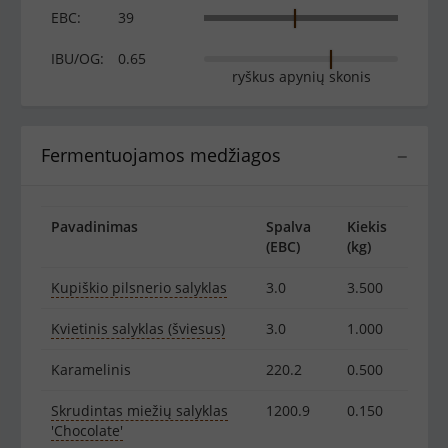
EBC:
39
IBU/OG:
0.65
ryškus apynių skonis
Fermentuojamos medžiagos
−
Pavadinimas
Spalva
Kiekis
(EBC)
(kg)
Kupiškio pilsnerio salyklas
3.0
3.500
Kvietinis salyklas (šviesus)
3.0
1.000
Karamelinis
220.2
0.500
Skrudintas miežių salyklas
1200.9
0.150
'Chocolate'