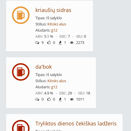
kriaušių sidras
Tipas: Iš salyklo
Stilius:
Kitoks alus
Aludaris:
g12
ABV:
5.1 % ·
EBC:
7 ·
IBU:
0
9
0
1
2273
da'bok
Tipas: Iš salyklo
Stilius:
Kitoks alus
Aludaris:
g12
ABV:
4.9 % ·
EBC:
29 ·
IBU:
18
0
0
1
1011
Tryliktos dienos čekiškas ladžeris