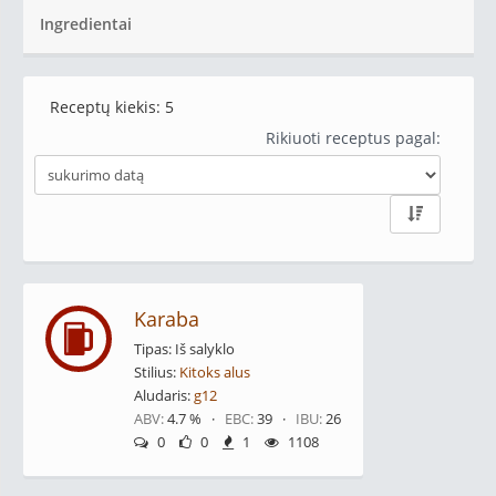
Ingredientai
Receptų kiekis:
5
Rikiuoti receptus pagal:
Karaba
Tipas: Iš salyklo
Stilius:
Kitoks alus
Aludaris:
g12
ABV:
4.7 % ·
EBC:
39 ·
IBU:
26
0
0
1
1108