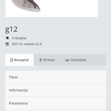
g12
5 receptai
2011 m. vasario 22 d.
Receptai
Virimai
Statistika
Tipas
Informacija
Parametrai