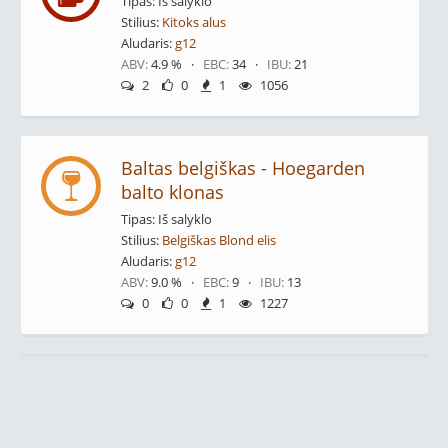
Tipas: Iš salyklo
Stilius:
Kitoks alus
Aludaris:
g12
ABV:
4.9 % ·
EBC:
34 ·
IBU:
21
2
0
1
1056
Baltas belgiškas - Hoegarden
balto klonas
Tipas: Iš salyklo
Stilius:
Belgiškas Blond elis
Aludaris:
g12
ABV:
9.0 % ·
EBC:
9 ·
IBU:
13
0
0
1
1227