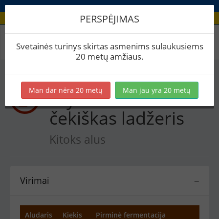
PERSPĖJIMAS
Recepto virimai
Svetainės turinys skirtas asmenims sulaukusiems
20 metų amžiaus.
Man dar nėra 20 metų
Man jau yra 20 metų
Tryliktos dienos
čekiškas ladžeris
Kitoks alus
Virimai
−
Aludaris
Kiekis
Pirminė fermentacija