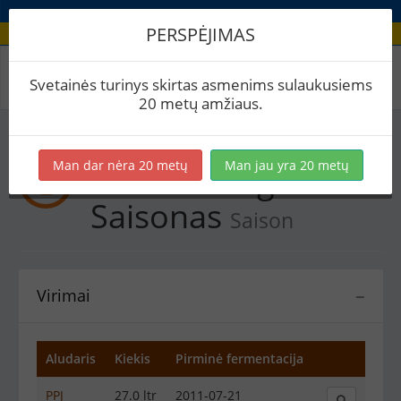
PERSPĖJIMAS
Recepto virimai
Svetainės turinys skirtas asmenims sulaukusiems
20 metų amžiaus.
Man dar nėra 20 metų
Man jau yra 20 metų
Sausas Lengvas
Saisonas
Saison
Virimai
−
Aludaris
Kiekis
Pirminė fermentacija
PPJ
27.0 ltr
2011-07-21