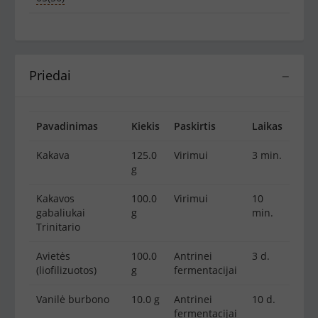
Priedai
−
Pavadinimas
Kiekis
Paskirtis
Laikas
Kakava
125.0
Virimui
3 min.
g
Kakavos
100.0
Virimui
10
gabaliukai
g
min.
Trinitario
Avietės
100.0
Antrinei
3 d.
(liofilizuotos)
g
fermentacijai
Vanilė burbono
10.0 g
Antrinei
10 d.
fermentacijai