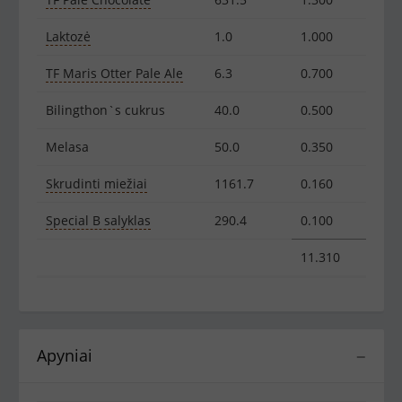
Laktozė
1.0
1.000
TF Maris Otter Pale Ale
6.3
0.700
Bilingthon`s cukrus
40.0
0.500
Melasa
50.0
0.350
Skrudinti miežiai
1161.7
0.160
Special B salyklas
290.4
0.100
11.310
Apyniai
−