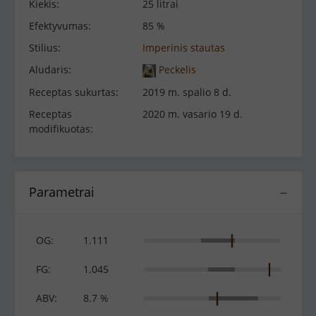
Kiekis:
25 litrai
Efektyvumas:
85 %
Stilius:
Imperinis stautas
Aludaris:
Peckelis
Receptas sukurtas:
2019 m. spalio 8 d.
Receptas
2020 m. vasario 19 d.
modifikuotas:
Parametrai
−
OG:
1.111
FG:
1.045
ABV:
8.7 %