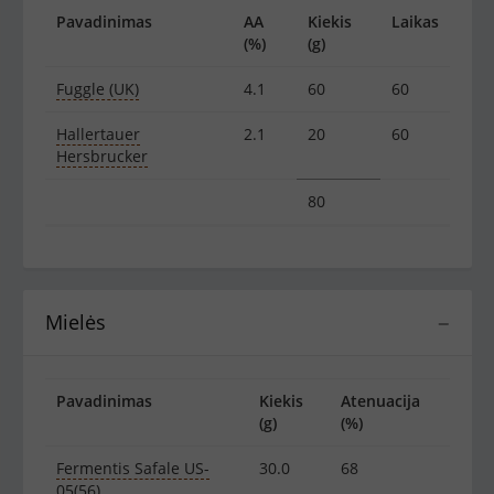
Pavadinimas
AA
Kiekis
Laikas
(%)
(g)
Fuggle (UK)
4.1
60
60
Hallertauer
2.1
20
60
Hersbrucker
80
Mielės
−
Pavadinimas
Kiekis
Atenuacija
(g)
(%)
Fermentis Safale US-
30.0
68
05(56)