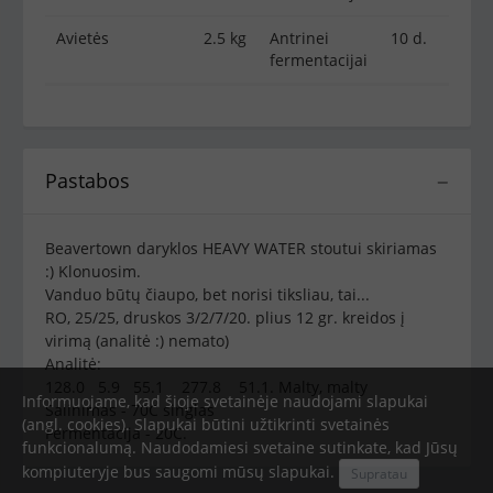
Avietės
2.5 kg
Antrinei
10 d.
fermentacijai
Pastabos
−
Beavertown daryklos HEAVY WATER stoutui skiriamas
:) Klonuosim.
Vanduo būtų čiaupo, bet norisi tiksliau, tai...
RO, 25/25, druskos 3/2/7/20. plius 12 gr. kreidos į
virimą (analitė :) nemato)
Analitė:
128.0 5.9 55.1 277.8 51.1. Malty, malty
Informuojame, kad šioje svetainėje naudojami slapukai
Salinimas - 70C singlas
(angl. cookies). Slapukai būtini užtikrinti svetainės
Fermentacija - 20C.
funkcionalumą. Naudodamiesi svetaine sutinkate, kad Jūsų
kompiuteryje bus saugomi mūsų slapukai.
Supratau