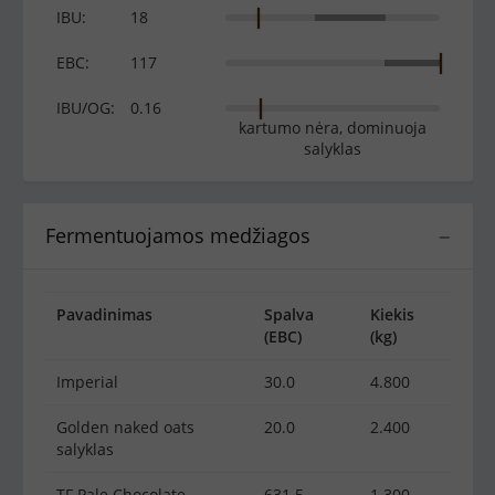
IBU:
18
EBC:
117
IBU/OG:
0.16
kartumo nėra, dominuoja
salyklas
Fermentuojamos medžiagos
−
Pavadinimas
Spalva
Kiekis
(EBC)
(kg)
Imperial
30.0
4.800
Golden naked oats
20.0
2.400
salyklas
TF Pale Chocolate
631.5
1.300