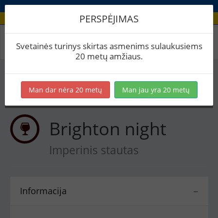
PERSPĖJIMAS
Receptas / Brighton night
Svetainės turinys skirtas asmenims sulaukusiems
20 metų amžiaus.
Į skaičiuoklę
Eksportuoti į PDF
Spausdinti etiketes
Man dar nėra 20 metų
Man jau yra 20 metų
Virimai (1)
BeerXML
Brighton night
Imperinis stautas
Informacija
−