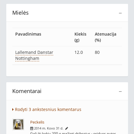
Mielės
−
Pavadinimas
Kiekis
Atenuacija
(g)
(%)
Lallemand Danstar
12.0
80
Nottingham
Komentarai
−
Rodyti 3 ankstesnius komentarus
Peckelis
2014 m. Kovo 31 d.
Gali iki kokių 200 g mažinti dribsnius - priduos putos