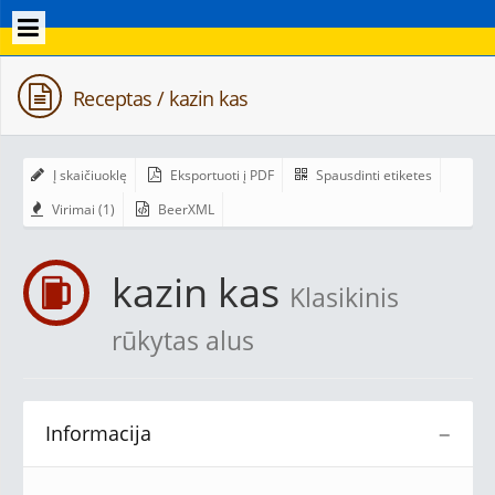
Receptas / kazin kas
Į skaičiuoklę
Eksportuoti į PDF
Spausdinti etiketes
Virimai (1)
BeerXML
kazin kas
Klasikinis
rūkytas alus
Informacija
−