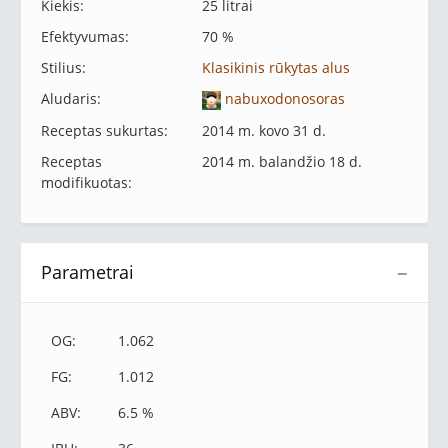
Kiekis:
25 litrai
Efektyvumas:
70 %
Stilius:
Klasikinis rūkytas alus
Aludaris:
nabuxodonosoras
Receptas sukurtas:
2014 m. kovo 31 d.
Receptas
2014 m. balandžio 18 d.
modifikuotas:
Parametrai
−
OG:
1.062
FG:
1.012
ABV:
6.5 %