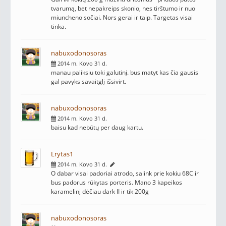
tvarumą, bet nepakreips skonio, nes tirštumo ir nuo
miuncheno sočiai. Nors gerai ir taip. Targetas visai
tinka.
nabuxodonosoras
2014 m. Kovo 31 d.
manau paliksiu toki galutinį. bus matyt kas čia gausis
gal pavyks savaitglį išsivirt.
nabuxodonosoras
2014 m. Kovo 31 d.
baisu kad nebūtų per daug kartu.
Lrytas1
2014 m. Kovo 31 d.
O dabar visai padoriai atrodo, salink prie kokiu 68C ir
bus padorus rūkytas porteris. Mano 3 kapeikos
karamelinį dėčiau dark II ir tik 200g
nabuxodonosoras