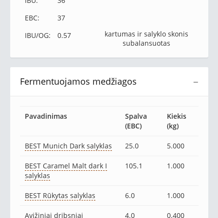
IBU:
36
EBC:
37
kartumas ir salyklo skonis
IBU/OG:
0.57
subalansuotas
Fermentuojamos medžiagos
−
Pavadinimas
Spalva
Kiekis
(EBC)
(kg)
BEST Munich Dark salyklas
25.0
5.000
BEST Caramel Malt dark I
105.1
1.000
salyklas
BEST Rūkytas salyklas
6.0
1.000
Avižiniai dribsniai
4.0
0.400