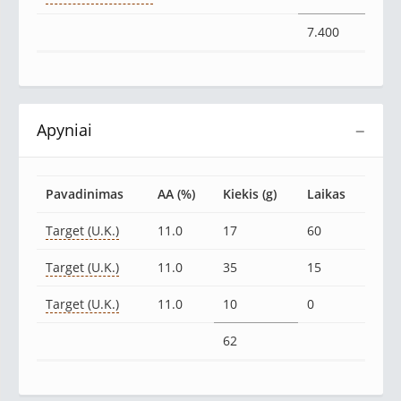
7.400
Apyniai
−
Pavadinimas
AA (%)
Kiekis (g)
Laikas
Target (U.K.)
11.0
17
60
Target (U.K.)
11.0
35
15
Target (U.K.)
11.0
10
0
62