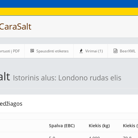
CaraSalt
rtuoti į PDF
Spausdinti etiketes
Virimai (1)
BeerXML
alt
Istorinis alus: Londono rudas elis
edžiagos
Spalva (EBC)
Kiekis (kg)
Kiekis 