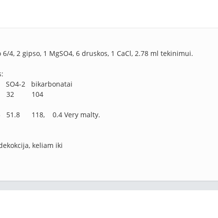
6/4, 2 gipso, 1 MgSO4, 6 druskos, 1 CaCl, 2.78 ml tekinimui.
s:
l-
SO
4-2 bikarbonatai
 32 104
 51.8 118, 0.4 Very malty.
dekokcija, keliam iki