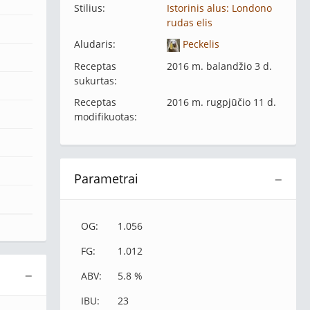
Stilius:
Istorinis alus: Londono
rudas elis
Aludaris:
Peckelis
Receptas
2016 m. balandžio 3 d.
sukurtas:
Receptas
2016 m. rugpjūčio 11 d.
modifikuotas:
Parametrai
−
OG:
1.056
FG:
1.012
−
ABV:
5.8 %
IBU:
23