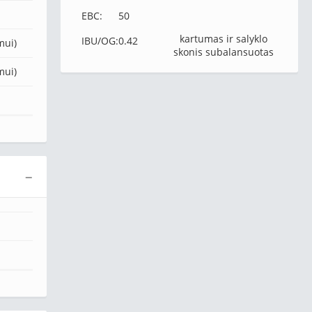
EBC:
50
kartumas ir salyklo
IBU/OG:
0.42
mui)
skonis subalansuotas
mui)
−