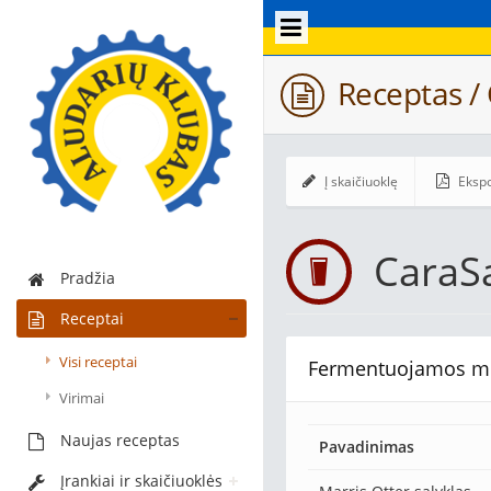
Receptas / 
Į skaičiuoklę
Ekspo
CaraS
Pradžia
Receptai
Visi receptai
Fermentuojamos m
Virimai
Naujas receptas
Pavadinimas
Įrankiai ir skaičiuoklės