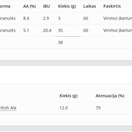
Forma
AA (%)
IBU
Kiekis (g)
Laikas
Paskirtis
ranulės
8.4
2.9
3
60
Virimui (kartu
ranulės
5.1
20.4
35
60
Virimui (kartu
38
Kiekis (g)
Atenuacija (%)
itish Ale
12.0
79