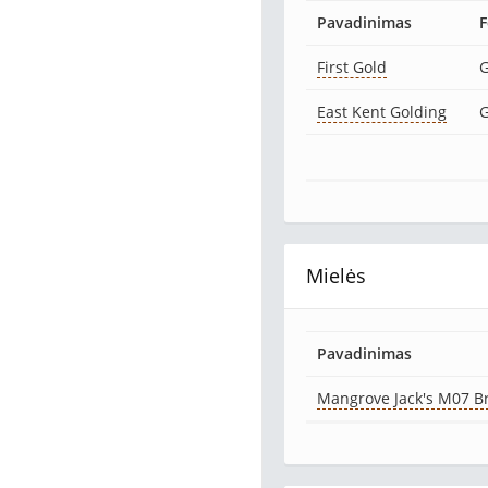
Pavadinimas
First Gold
G
East Kent Golding
G
Mielės
Pavadinimas
Mangrove Jack's M07 Br