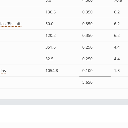
5.0
4.000
70.8
130.6
0.350
6.2
as 'Biscuit'
50.0
0.350
6.2
120.2
0.350
6.2
351.6
0.250
4.4
32.5
0.250
4.4
klas
1054.8
0.100
1.8
5.650