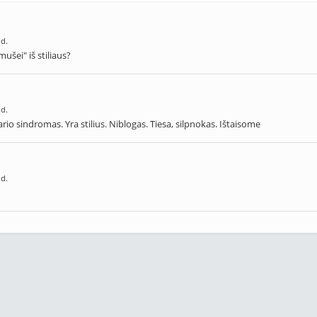
 d.
ušei" iš stiliaus?
 d.
io sindromas. Yra stilius. Niblogas. Tiesa, silpnokas. Ištaisome
 d.