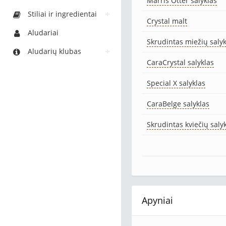
Marris Otter salyklas
Stiliai ir ingredientai
Crystal malt
Aludariai
Skrudintas miežių salykl
Aludarių klubas
CaraCrystal salyklas
Special X salyklas
CaraBelge salyklas
Skrudintas kviečių saly
Apyniai