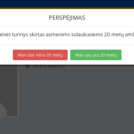
PERSPĖJIMAS
askyra
ainės turinys skirtas asmenims sulaukusiems 20 metų amž
DZUKU AINIAI
Man dar nėra 20 metų
Man jau yra 20 metų
0 receptų
2013 m. spalio 2 d.