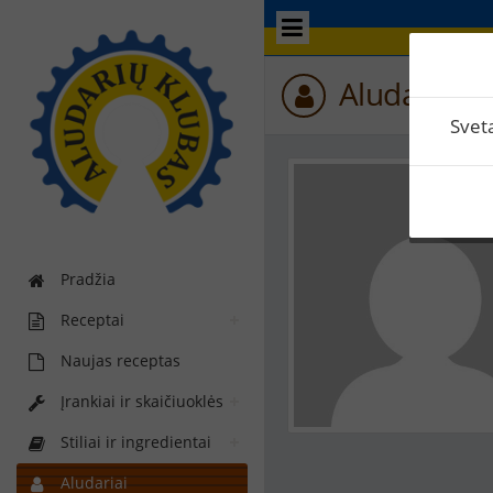
Aludario p
Svet
Pradžia
Receptai
Naujas receptas
Įrankiai ir skaičiuoklės
Stiliai ir ingredientai
Aludariai