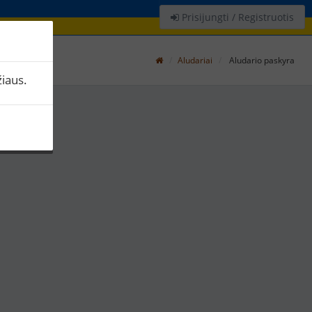
Prisijungti / Registruotis
Aludariai
Aludario paskyra
iaus.