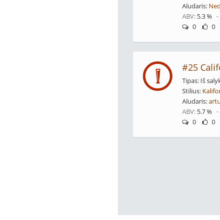
Aludaris:
Ned
ABV:
5.3 % 
0
0
#25 Calif
Tipas: Iš saly
Stilius:
Kalifo
Aludaris:
art
ABV:
5.7 % 
0
0