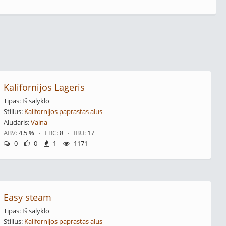
Kalifornijos Lageris
Tipas: Iš salyklo
Stilius:
Kalifornijos paprastas alus
Aludaris:
Vaina
ABV:
4.5 % ·
EBC:
8 ·
IBU:
17
0
0
1
1171
Easy steam
Tipas: Iš salyklo
Stilius:
Kalifornijos paprastas alus