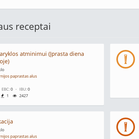
iaus receptai
aryklos atminimui (Įprasta diena
oje)
klo
rnijos paprastas alus
·
EBC:
0 ·
IBU:
0
1
2427
kacija
klo
rnijos paprastas alus