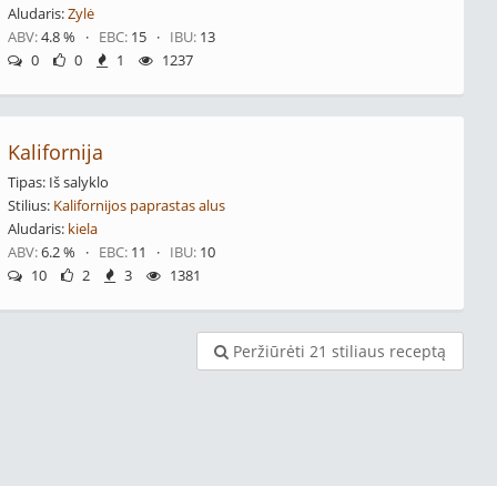
Aludaris:
Zylė
ABV:
4.8 % ·
EBC:
15 ·
IBU:
13
0
0
1
1237
Kalifornija
Tipas: Iš salyklo
Stilius:
Kalifornijos paprastas alus
Aludaris:
kiela
ABV:
6.2 % ·
EBC:
11 ·
IBU:
10
10
2
3
1381
Peržiūrėti 21 stiliaus receptą