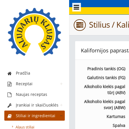
Stilius / Ka
Kalifornijos paprast
Pradinis tankis (OG)
Pradžia
Galutinis tankis (FG)
Receptai
Alkoholio kiekis pagal
tūrį (ABV)
Naujas receptas
Alkoholio kiekis pagal
Įrankiai ir skaičiuoklės
svorį (ABW)
Stiliai ir ingredientai
Kartumas
Spalva
Alaus stiliai