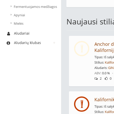
Fermentuojamos medžiagos
Apyniai
Naujausi stil
Mielės
Aludariai
Aludarių klubas
Anchor d
Kalifornij
Tipas: Iš saly
Stilius:
Kalifo
Aludaris:
GiN
ABV:
0.0 % 
2
0
Kaliforni
Tipas: Iš saly
Stilius:
Kalifo