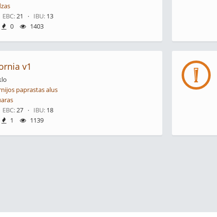
zas
·
EBC:
21 ·
IBU:
13
0
1403
ornia v1
klo
rnijos paprastas alus
uaras
·
EBC:
27 ·
IBU:
18
1
1139