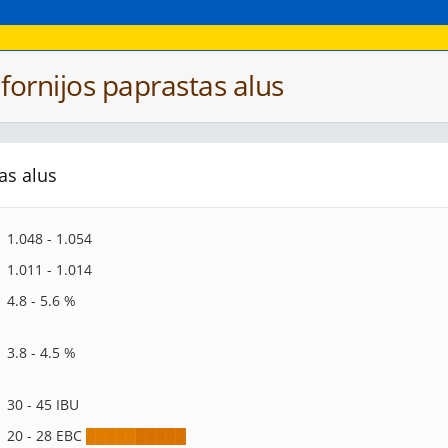
lifornijos paprastas alus
as alus
1.048 - 1.054
1.011 - 1.014
4.8 - 5.6 %
3.8 - 4.5 %
30 - 45 IBU
20 - 28 EBC
█
█
█
█
█
█
█
█
█
█