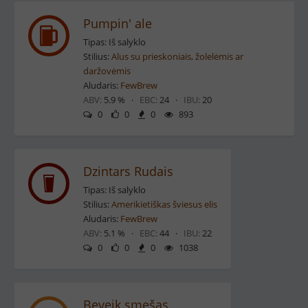
Pumpin' ale
Tipas: Iš salyklo
Stilius:
Alus su prieskoniais, žolelėmis ar
daržovėmis
Aludaris:
FewBrew
ABV:
5.9 % ·
EBC:
24 ·
IBU:
20
0
0
0
893
Dzintars Rudais
Tipas: Iš salyklo
Stilius:
Amerikietiškas šviesus elis
Aludaris:
FewBrew
ABV:
5.1 % ·
EBC:
44 ·
IBU:
22
0
0
0
1038
Beveik smešas