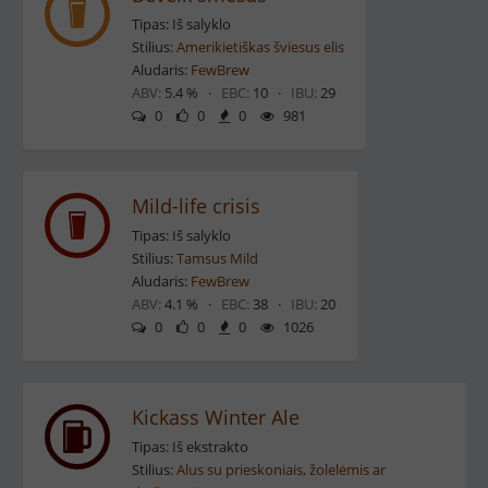
Tipas: Iš salyklo
Stilius:
Amerikietiškas šviesus elis
Aludaris:
FewBrew
ABV:
5.4 % ·
EBC:
10 ·
IBU:
29
0
0
0
981
Mild-life crisis
Tipas: Iš salyklo
Stilius:
Tamsus Mild
Aludaris:
FewBrew
ABV:
4.1 % ·
EBC:
38 ·
IBU:
20
0
0
0
1026
Kickass Winter Ale
Tipas: Iš ekstrakto
Stilius:
Alus su prieskoniais, žolelėmis ar