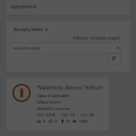
Ingredientai
Receptų kiekis:
2
Rikiuoti receptus pagal:
"Valentino dienos" Kölsch
Tipas: Iš ekstrakto
Stilius:
Kölsch
Aludaris:
Laurynas
ABV:
5.0 % ·
EBC:
15 ·
IBU:
30
0
0
0
1005