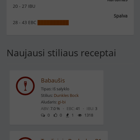
20 - 27 IBU
Spalva
28 - 43 EBC
█
█
█
█
█
█
█
█
█
█
Naujausi stiliaus receptai
Babaušis
Tipas: Iš salyklo
Stilius:
Dunkles Bock
Aludaris:
gi-bi
ABV:
7.0 % ·
EBC:
41 ·
IBU:
3
0
0
1
1318