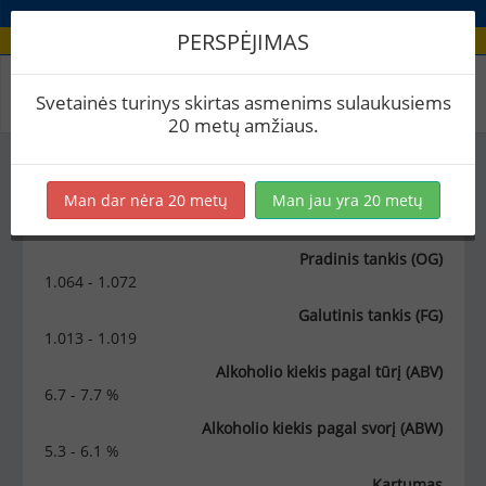
PERSPĖJIMAS
Stilius / Dunkles Bock
Svetainės turinys skirtas asmenims sulaukusiems
20 metų amžiaus.
Dunkles Bock
Man dar nėra 20 metų
Man jau yra 20 metų
Pradinis tankis (OG)
1.064 - 1.072
Galutinis tankis (FG)
1.013 - 1.019
Alkoholio kiekis pagal tūrį (ABV)
6.7 - 7.7 %
Alkoholio kiekis pagal svorį (ABW)
5.3 - 6.1 %
Kartumas