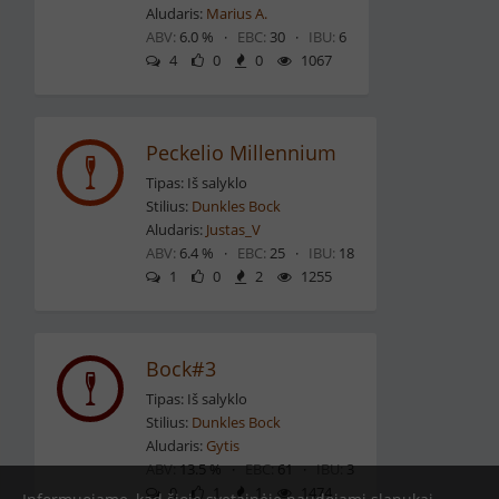
Aludaris:
Marius A.
ABV:
6.0 % ·
EBC:
30 ·
IBU:
6
4
0
0
1067
Peckelio Millennium
Tipas: Iš salyklo
Stilius:
Dunkles Bock
Aludaris:
Justas_V
ABV:
6.4 % ·
EBC:
25 ·
IBU:
18
1
0
2
1255
Bock#3
Tipas: Iš salyklo
Stilius:
Dunkles Bock
Aludaris:
Gytis
ABV:
13.5 % ·
EBC:
61 ·
IBU:
3
0
1
1
1474