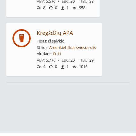
ABV:
5.5 % ·
EBC:
30 ·
IBU:
38
8
0
1
958
Kregždžių APA
Tipas: Iš salyklo
Stilius:
Amerikietiškas šviesus elis
Aludaris:
D-11
ABV:
5.7 % ·
EBC:
20 ·
IBU:
29
4
0
1
1016