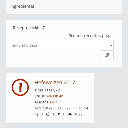
Ingredientai
Receptų kiekis:
7
Rikiuoti receptus pagal:
Hefeweizen 2017
Tipas: Iš salyklo
Stilius:
Weissbier
Aludaris:
D-11
ABV:
5.0 % ·
EBC:
27 ·
IBU:
14
0
0
1
1022