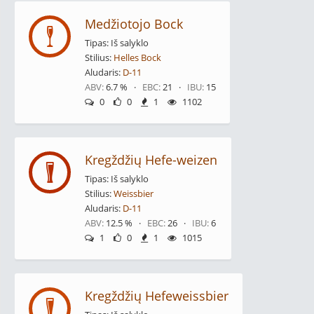
Medžiotojo Bock
Tipas: Iš salyklo
Stilius:
Helles Bock
Aludaris:
D-11
ABV:
6.7 % ·
EBC:
21 ·
IBU:
15
0
0
1
1102
Kregždžių Hefe-weizen
Tipas: Iš salyklo
Stilius:
Weissbier
Aludaris:
D-11
ABV:
12.5 % ·
EBC:
26 ·
IBU:
6
1
0
1
1015
Kregždžių Hefeweissbier