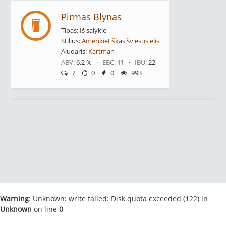
Pirmas Blynas
Tipas: Iš salyklo
Stilius:
Amerikietiškas šviesus elis
Aludaris:
Kartman
ABV:
6.2 % ·
EBC:
11 ·
IBU:
22
7
0
0
993
Warning
: Unknown: write failed: Disk quota exceeded (122) in
Unknown
on line
0