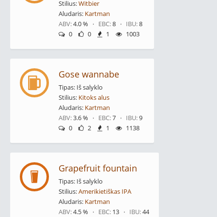
Stilius:
Witbier
Aludaris:
Kartman
ABV:
4.0 % ·
EBC:
8 ·
IBU:
8
0
0
1
1003
Gose wannabe
Tipas: Iš salyklo
Stilius:
Kitoks alus
Aludaris:
Kartman
ABV:
3.6 % ·
EBC:
7 ·
IBU:
9
0
2
1
1138
Grapefruit fountain
Tipas: Iš salyklo
Stilius:
Amerikietiškas IPA
Aludaris:
Kartman
ABV:
4.5 % ·
EBC:
13 ·
IBU:
44