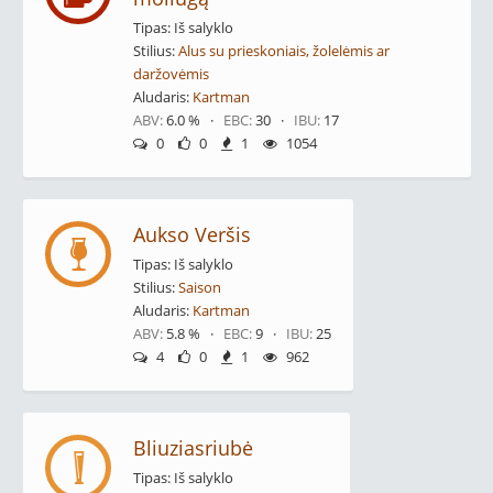
Tipas: Iš salyklo
Stilius:
Alus su prieskoniais, žolelėmis ar
daržovėmis
Aludaris:
Kartman
ABV:
6.0 % ·
EBC:
30 ·
IBU:
17
0
0
1
1054
Aukso Veršis
Tipas: Iš salyklo
Stilius:
Saison
Aludaris:
Kartman
ABV:
5.8 % ·
EBC:
9 ·
IBU:
25
4
0
1
962
Bliuziasriubė
Tipas: Iš salyklo