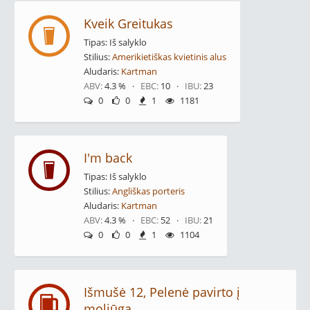
Kveik Greitukas
Tipas: Iš salyklo
Stilius:
Amerikietiškas kvietinis alus
Aludaris:
Kartman
ABV:
4.3 % ·
EBC:
10 ·
IBU:
23
0
0
1
1181
I'm back
Tipas: Iš salyklo
Stilius:
Angliškas porteris
Aludaris:
Kartman
ABV:
4.3 % ·
EBC:
52 ·
IBU:
21
0
0
1
1104
Išmušė 12, Pelenė pavirto į
moliūgą