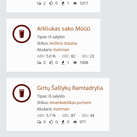
2
0
1
1017
Arkliukas sako Mūūū
Tipas: Iš salyklo
Stilius:
Avižinis stautas
Aludaris:
Kartman
ABV:
5.0 % ·
EBC:
82 ·
IBU:
23
0
0
1
1008
Girtų Šašlykų Ramtadrylia
Tipas: Iš salyklo
Stilius:
Amerikietiškas porteris
Aludaris:
Kartman
ABV:
5.7 % ·
EBC:
87 ·
IBU:
34
0
0
0
971