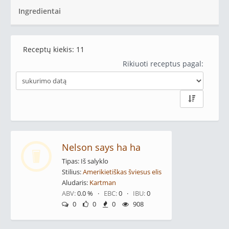
Ingredientai
Receptų kiekis:
11
Rikiuoti receptus pagal:
Nelson says ha ha
Tipas: Iš salyklo
Stilius:
Amerikietiškas šviesus elis
Aludaris:
Kartman
ABV:
0.0 % ·
EBC:
0 ·
IBU:
0
0
0
0
908